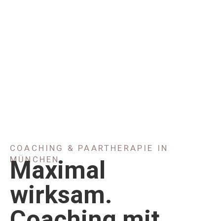
COACHING & PAARTHERAPIE IN
MÜNCHEN
Maximal
wirksam.
Coaching mit